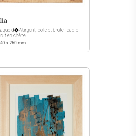
lia
aque d�??argent, polie et brute : cadre
rut en chêne
40 x 260 mm