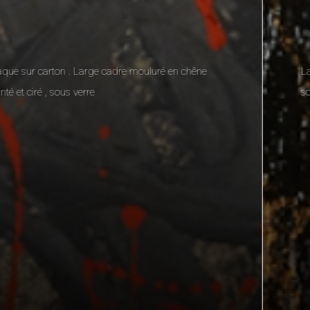
Laque noire et or sur placage chêne XVIII°, cadre
sous-verre laqué