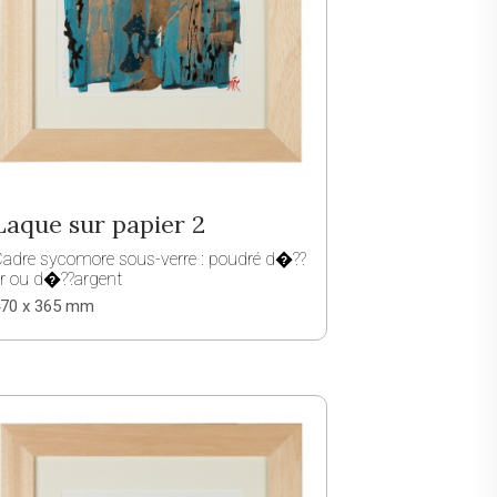
Laque sur papier 2
adre sycomore sous-verre : poudré d�??
r ou d�??argent
70 x 365 mm