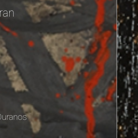
ran
Liu