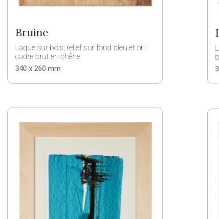
Bruine
I
Laque sur bois, relief sur fond bleu et or :
L
cadre brut en chêne
b
340 x 260 mm
3