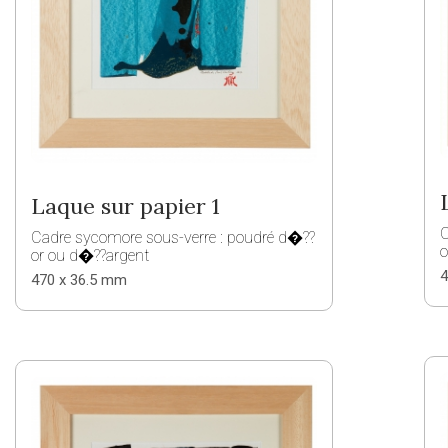
Laque sur papier 1
C
Cadre sycomore sous-verre : poudré d�??
o
or ou d�??argent
4
470 x 36.5 mm