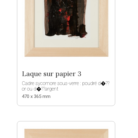
Laque sur papier 3
Cadre sycomore sous-verre : poudré d�??
or ou d�??argent
470 x 365 mm