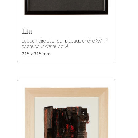
Liu
Laque noire et or sur placage chêne XVIII°,
cadre sous-verre laqué
215 x 315 mm