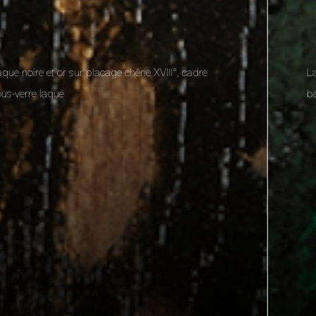
Laque sur bois : laque arrachée, cadre concave en
bambou naturel